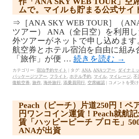
作「ANA SKY WEB TOUR
ムで。マイルも貯まる公式サイ
⇒［ANA SKY WEB TOUR］（
ツアー） ANA（全日空）を利用
外ツアーがネットで申し込めます
航空券とホテル宿泊を自由に組み
「旅作」が便 …
続きを読む
→
カテゴリー:
宿泊予約サイト
|
タグ:
ANA
,
ANAツアー
,
ダイナミ
パッケージツアー
,
フライト
,
ホテル予約
,
マイル
,
マイレージ
,
不
復航空券
,
旅作
,
海外旅行
,
添乗員同行
,
空席確認
|
コメントを受け
Peach（ピーチ）片道250円！ペ
円ワンコイン運賃！Peach就航
賃「ハッピーピーチ プロモ」50
ANAが出資