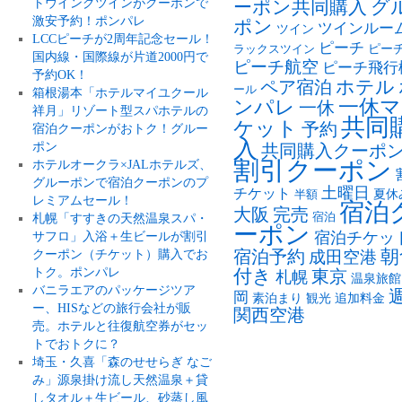
トウイングツインがクーポンで
ーポン共同購入
グ
激安予約！ポンパレ
ポン
ツインルー
ツイン
LCCピーチが2周年記念セール！
ピーチ
ピー
ラックスツイン
国内線・国際線が片道2000円で
ピーチ航空
ピーチ飛行
予約OK！
ペア宿泊
ホテル
ール
箱根湯本「ホテルマイユクール
ンパレ
一休マ
一休
祥月」リゾート型スパホテルの
共同
ケット
予約
宿泊クーポンがおトク！グルー
入
ポン
共同購入クーポ
割引クーポン
ホテルオークラ×JALホテルズ、
グルーポンで宿泊クーポンのプ
土曜日
チケット
夏休
半額
レミアムセール！
宿泊
大阪
完売
札幌「すすきの天然温泉スパ・
宿泊
ーポン
サフロ」入浴＋生ビールが割引
宿泊チケッ
朝
クーポン（チケット）購入でお
宿泊予約
成田空港
トク。ポンパレ
付き
東京
札幌
温泉旅館
バニラエアのパッケージツア
岡
素泊まり
観光
追加料金
ー、HISなどの旅行会社が販
関西空港
売。ホテルと往復航空券がセッ
トでおトクに？
埼玉・久喜「森のせせらぎ なご
み」源泉掛け流し天然温泉＋貸
しタオル＋生ビール、砂蒸し風