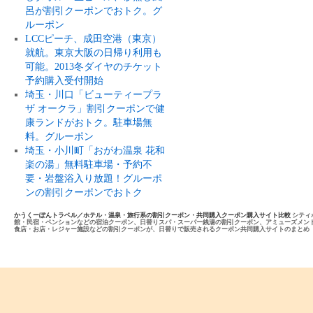
呂が割引クーポンでおトク。グ
ルーポン
LCCピーチ、成田空港（東京）
就航。東京大阪の日帰り利用も
可能。2013冬ダイヤのチケット
予約購入受付開始
埼玉・川口「ビューティープラ
ザ オークラ」割引クーポンで健
康ランドがおトク。駐車場無
料。グルーポン
埼玉・小川町「おがわ温泉 花和
楽の湯」無料駐車場・予約不
要・岩盤浴入り放題！グルーポ
ンの割引クーポンでおトク
かうくーぽんトラベル／ホテル・温泉・旅行系の割引クーポン・共同購入クーポン購入サイト比較
シティ
館・民宿・ペンションなどの宿泊クーポン、日替りスパ・スーパー銭湯の割引クーポン、アミューズメン
食店・お店・レジャー施設などの割引クーポンが、日替りで販売されるクーポン共同購入サイトのまとめ