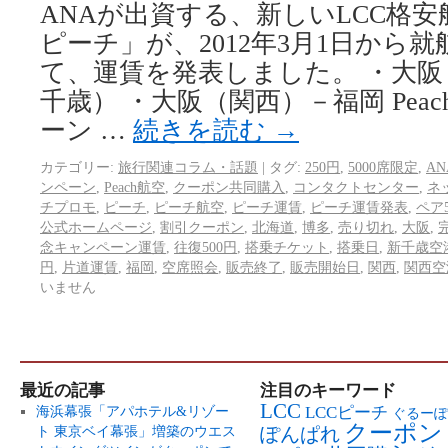
ANAが出資する、新しいLCC格安航
ピーチ」が、2012年3月1日から
て、運賃を発表しました。 ・大阪
千歳） ・大阪（関西）－福岡 Pea
ーン …
続きを読む
→
カテゴリー:
旅行関連コラム・話題
|
タグ:
250円
,
5000席限定
,
AN
ンペーン
,
Peach航空
,
クーポン共同購入
,
コンタクトセンター
,
ネ
チプロモ
,
ピーチ
,
ピーチ航空
,
ピーチ運賃
,
ピーチ運賃発表
,
ペア5
公式ホームページ
,
割引クーポン
,
北海道
,
博多
,
売り切れ
,
大阪
,
念キャンペーン運賃
,
往復500円
,
搭乗チケット
,
搭乗日
,
新千歳空
円
,
片道運賃
,
福岡
,
空席照会
,
販売終了
,
販売開始日
,
関西
,
関西空
いません
最近の記事
注目のキーワード
LCC
LCCピーチ
海浜幕張「アパホテル&リゾー
ぐるーぽ
クーポン
ト 東京ベイ幕張」増築のウエス
ぽんぱれ