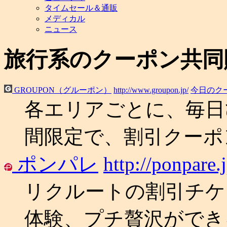
ン
タイムセール＆通販
ツ
メディカル
へ
ニュース
ス
キ
旅行系のクーポン共同
ッ
プ
GROUPON（グルーポン）
http://www.groupon.jp/
今日のク
各エリアごとに、毎日
間限定で、割引クーポ
ポンパレ
http://ponpare.j
リクルートの割引チケ
体験、プチ贅沢ができ