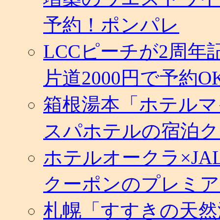
予約！ポンパレ
LCCピーチが2周
片道2000円で予約O
箱根湯本「ホテルマ
スパホテルの宿泊ク
ホテルオークラ×J
クーポンのプレミア
札幌「すすきの天然