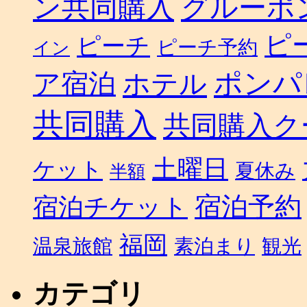
ン共同購入
グルーポ
ピ
ピーチ
ピーチ予約
イン
ポンパ
ホテル
ア宿泊
共同購入
共同購入ク
土曜日
ケット
夏休み
半額
宿泊予約
宿泊チケット
福岡
温泉旅館
素泊まり
観光
カテゴリ