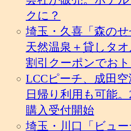
クに？
埼玉・久喜「森のせ
天然温泉＋貸しタオ
割引クーポンでおト
LCCピーチ、成田
日帰り利用も可能。
購入受付開始
埼玉・川口「ビュー