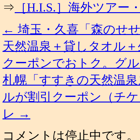
⇒
［H.I.S.］海外ツ
←
埼玉・久喜「森のせせ
天然温泉＋貸しタオル＋
クーポンでおトク。グル
札幌「すすきの天然温泉
ルが割引クーポン（チケ
レ
→
コメントは停止中です。