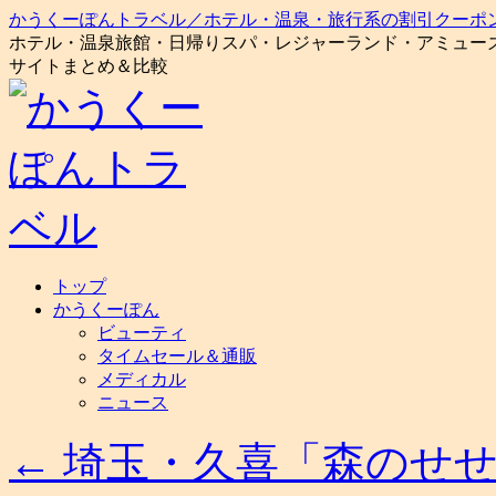
かうくーぽんトラベル／ホテル・温泉・旅行系の割引クーポ
ホテル・温泉旅館・日帰りスパ・レジャーランド・アミュー
サイトまとめ＆比較
コ
トップ
ン
かうくーぽん
テ
ビューティ
ン
タイムセール＆通販
ツ
メディカル
へ
ニュース
ス
キ
←
埼玉・久喜「森のせせ
ッ
プ