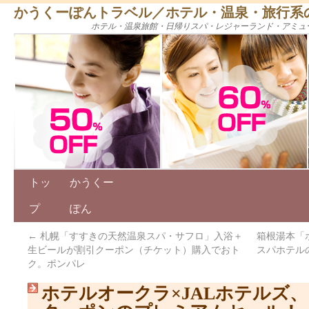
かうくーぽんトラベル／ホテル・温泉・旅行系
ホテル・温泉旅館・日帰りスパ・レジャーランド・アミュ
トッ
かうくー
プ
ぽん
←
札幌「すすきの天然温泉スパ・サフロ」入浴＋
箱根湯本「
生ビールが割引クーポン（チケット）購入でおト
スパホテル
ク。ポンパレ
ホテルオークラ×JALホテルズ