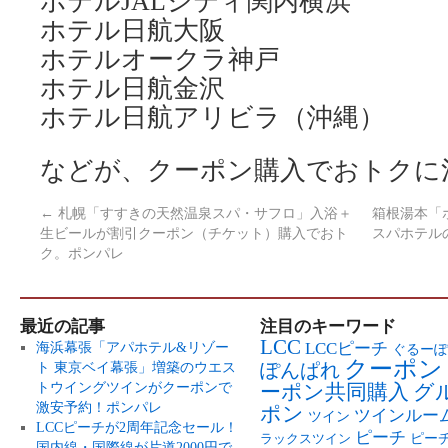
ホテルJALシティ関内横浜
ホテル日航大阪
ホテルオークラ神戸
ホテル日航金沢
ホテル日航アリビラ（沖縄）
などが、クーポン購入でおトクに
←
札幌「すすきの天然温泉スパ・サフロ」入浴＋
箱根湯本「
生ビールが割引クーポン（チケット）購入でおト
スパホテル
ク。ポンパレ
最近の記事
注目のキーワード
LCC
LCCピーチ
海浜幕張「アパホテル&リゾー
ぐるーぽ
クーポン
ト 東京ベイ幕張」増築のウエス
ぽんぱれ
トウイングツインがクーポンで
ーポン共同購入
グ
激安予約！ポンパレ
ポン
ツインルー
ツイン
LCCピーチが2周年記念セール！
ピーチ
ピー
ラックスツイン
国内線・国際線が片道2000円で