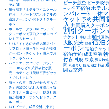
ピーチ航空
ピーチ飛行
予約OK！
ペア宿泊
ホテル
ール
箱根湯本「ホテルマイユクール
ンパレ
一休マ
一休
祥月」リゾート型スパホテルの
共同
ケット
予約
宿泊クーポンがおトク！グルー
入
ポン
共同購入クーポ
割引クーポン
ホテルオークラ×JALホテルズ、
グルーポンで宿泊クーポンのプ
土曜日
チケット
夏休
半額
レミアムセール！
宿泊
大阪
完売
札幌「すすきの天然温泉スパ・
宿泊
ーポン
サフロ」入浴＋生ビールが割引
宿泊チケッ
朝
クーポン（チケット）購入でお
宿泊予約
成田空港
トク。ポンパレ
付き
東京
札幌
温泉旅館
バニラエアのパッケージツア
岡
素泊まり
観光
追加料金
ー、HISなどの旅行会社が販
関西空港
売。ホテルと往復航空券がセッ
トでおトクに？
埼玉・久喜「森のせせらぎ なご
み」源泉掛け流し天然温泉＋貸
しタオル＋生ビール、砂蒸し風
呂が割引クーポンでおトク。グ
ルーポン
LCCピーチ、成田空港（東京）