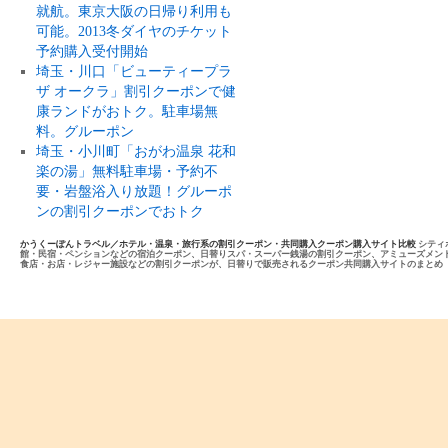
就航。東京大阪の日帰り利用も
可能。2013冬ダイヤのチケット
予約購入受付開始
埼玉・川口「ビューティープラ
ザ オークラ」割引クーポンで健
康ランドがおトク。駐車場無
料。グルーポン
埼玉・小川町「おがわ温泉 花和
楽の湯」無料駐車場・予約不
要・岩盤浴入り放題！グルーポ
ンの割引クーポンでおトク
かうくーぽんトラベル／ホテル・温泉・旅行系の割引クーポン・共同購入クーポン購入サイト比較
シティ
館・民宿・ペンションなどの宿泊クーポン、日替りスパ・スーパー銭湯の割引クーポン、アミューズメン
食店・お店・レジャー施設などの割引クーポンが、日替りで販売されるクーポン共同購入サイトのまとめ