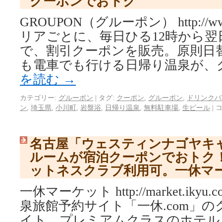
クーポンでおトク
GROUPON（グルーポン） http://www.
リアごとに、毎日ひる12時から翌
で、割引クーポンを販売。原則日
も電車でも行ける日帰り温泉が、
を読む
→
カテゴリー:
グルーポン
|
タグ:
クーポン
,
グルーポン
,
ドリンクバ
ン
,
埼玉県
,
小川町
,
岩盤浴
,
日帰り温泉
,
無料駐車場
,
生ビール
|
名古屋「ウェスティンナゴヤキ
ルームが宿泊クーポンでおトク
ットネスクラブ利用可。一休マ
一休マーケット http://market.iky
泉旅館予約サイト「一休.com」
イト。プレミアムクラスのホテル