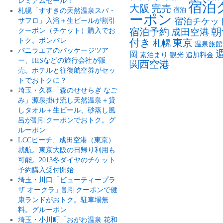
レミアムセール！
宿泊
大阪
完売
札幌「すすきの天然温泉スパ・
宿泊
ーポン
サフロ」入浴＋生ビールが割引
宿泊チケッ
朝
クーポン（チケット）購入でお
宿泊予約
成田空港
トク。ポンパレ
付き
東京
札幌
温泉旅館
バニラエアのパッケージツア
岡
素泊まり
観光
追加料金
ー、HISなどの旅行会社が販
関西空港
売。ホテルと往復航空券がセッ
トでおトクに？
埼玉・久喜「森のせせらぎ なご
み」源泉掛け流し天然温泉＋貸
しタオル＋生ビール、砂蒸し風
呂が割引クーポンでおトク。グ
ルーポン
LCCピーチ、成田空港（東京）
就航。東京大阪の日帰り利用も
可能。2013冬ダイヤのチケット
予約購入受付開始
埼玉・川口「ビューティープラ
ザ オークラ」割引クーポンで健
康ランドがおトク。駐車場無
料。グルーポン
埼玉・小川町「おがわ温泉 花和