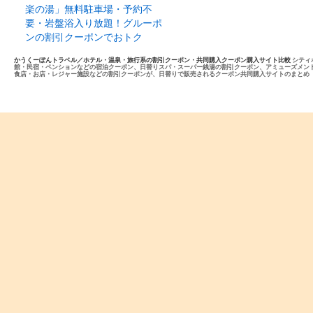
楽の湯」無料駐車場・予約不
要・岩盤浴入り放題！グルーポ
ンの割引クーポンでおトク
かうくーぽんトラベル／ホテル・温泉・旅行系の割引クーポン・共同購入クーポン購入サイト比較
シティ
館・民宿・ペンションなどの宿泊クーポン、日替りスパ・スーパー銭湯の割引クーポン、アミューズメン
食店・お店・レジャー施設などの割引クーポンが、日替りで販売されるクーポン共同購入サイトのまとめ