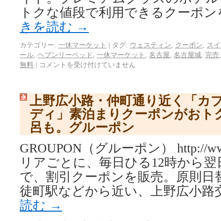
トクな値段で利用できるクーポンを
きを読む
→
カテゴリー:
一休マーケット
|
タグ:
ウェスティン
,
クーポン
,
スイ
ール
,
ヘブンリーベッド
,
一休マーケット
,
名古屋
,
名古屋城
,
完売
無料
|
コメントを受け付けていません
上野広小路・仲町通り近く「カプ
ディ」素泊まりクーポンがおト
呂も。グルーポン
GROUPON（グルーポン） http://www.
リアごとに、毎日ひる12時から翌
で、割引クーポンを販売。原則日
徒町駅などから近い、上野広小路
読む
→