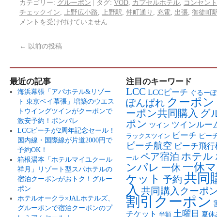
カテゴリー:
グルーポン
|
タグ:
VOD
,
カプセルホテル
,
コンセン
チェックイン
,
上野広小路
,
上野駅
,
仲町通り
,
充電
,
出張
,
御徒町
メントを受け付けていません
←
以前の投稿
最近の記事
注目のキーワード
LCC
LCCピーチ
海浜幕張「アパホテル&リゾー
ぐるーぽ
クーポン
ト 東京ベイ幕張」増築のウエス
ぽんぱれ
トウイングツインがクーポンで
ーポン共同購入
グ
激安予約！ポンパレ
ポン
ツインルー
ツイン
LCCピーチが2周年記念セール！
ピーチ
ピー
ラックスツイン
国内線・国際線が片道2000円で
ピーチ航空
ピーチ飛行
予約OK！
ペア宿泊
ホテル
ール
箱根湯本「ホテルマイユクール
ンパレ
一休マ
一休
祥月」リゾート型スパホテルの
共同
ケット
予約
宿泊クーポンがおトク！グルー
入
ポン
共同購入クーポ
割引クーポン
ホテルオークラ×JALホテルズ、
グルーポンで宿泊クーポンのプ
土曜日
チケット
夏休
半額