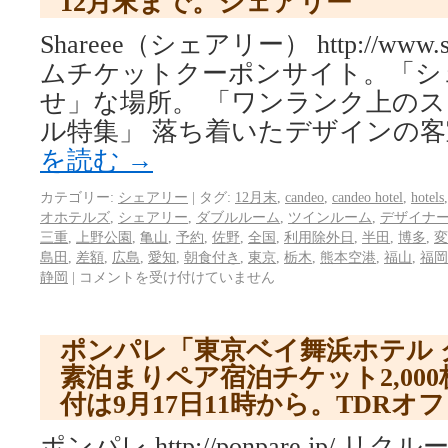
12月末まで。シェアリー
Shareee（シェアリー） http://www.s
ムチケットクーポンサイト。「シ
せ」な場所。 「ワンランク上の
ル特集」 落ち着いたデザインの客
を読む
→
カテゴリー:
シェアリー
|
タグ:
12月末
,
candeo
,
candeo hotel
,
hotels
オホテルズ
,
シェアリー
,
ダブルルーム
,
ツインルーム
,
デザイナ
三重
,
上野公園
,
亀山
,
予約
,
佐野
,
全国
,
利用除外日
,
半田
,
博多
,
変
島田
,
差額
,
広島
,
愛知
,
朝食付き
,
東京
,
栃木
,
熊本空港
,
福山
,
福岡
静岡
|
コメントを受け付けていません
ポンパレ「東京ベイ舞浜ホテル 
素泊まりペア宿泊チケット2,00
付は9月17日11時から。TDR
ポンパレ http://ponpare.jp/