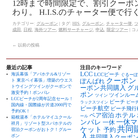
12時まで時間限定で、割引クーポ
わり。 H.I.S.のチャーター便で行
カテゴリー:
グルーポン
|
タグ:
HIS
,
グルーポン
,
チャーター便
,
成田
,
日程
,
海外ツアー
,
燃料サーチャージ
,
申込
,
限定ツアー
|
コ
←
以前の投稿
最近の記事
注目のキーワード
LCC
LCCピーチ
海浜幕張「アパホテル&リゾー
ぐるーぽ
クーポン
ト 東京ベイ幕張」増築のウエス
ぽんぱれ
トウイングツインがクーポンで
ーポン共同購入
グ
激安予約！ポンパレ
ポン
ツインルー
ツイン
LCCピーチが2周年記念セール！
ピーチ
ピー
ラックスツイン
国内線・国際線が片道2000円で
ピーチ航空
ピーチ飛行
予約OK！
ペア宿泊
ホテル
ール
箱根湯本「ホテルマイユクール
ンパレ
一休マ
一休
祥月」リゾート型スパホテルの
共同
ケット
予約
宿泊クーポンがおトク！グルー
入
ポン
共同購入クーポ