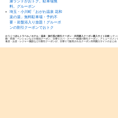
康ランドがおトク。駐車場無
料。グルーポン
埼玉・小川町「おがわ温泉 花和
楽の湯」無料駐車場・予約不
要・岩盤浴入り放題！グルーポ
ンの割引クーポンでおトク
かうくーぽんトラベル／ホテル・温泉・旅行系の割引クーポン・共同購入クーポン購入サイト比較
シティ
館・民宿・ペンションなどの宿泊クーポン、日替りスパ・スーパー銭湯の割引クーポン、アミューズメン
食店・お店・レジャー施設などの割引クーポンが、日替りで販売されるクーポン共同購入サイトのまとめ