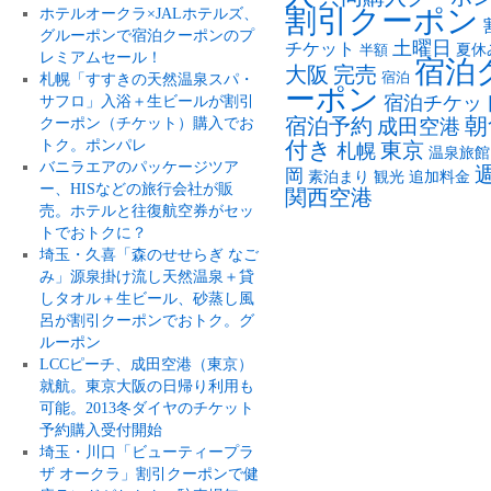
割引クーポン
ホテルオークラ×JALホテルズ、
グルーポンで宿泊クーポンのプ
土曜日
チケット
夏休
半額
レミアムセール！
宿泊
大阪
完売
札幌「すすきの天然温泉スパ・
宿泊
ーポン
サフロ」入浴＋生ビールが割引
宿泊チケッ
朝
クーポン（チケット）購入でお
宿泊予約
成田空港
トク。ポンパレ
付き
東京
札幌
温泉旅館
バニラエアのパッケージツア
岡
素泊まり
観光
追加料金
ー、HISなどの旅行会社が販
関西空港
売。ホテルと往復航空券がセッ
トでおトクに？
埼玉・久喜「森のせせらぎ なご
み」源泉掛け流し天然温泉＋貸
しタオル＋生ビール、砂蒸し風
呂が割引クーポンでおトク。グ
ルーポン
LCCピーチ、成田空港（東京）
就航。東京大阪の日帰り利用も
可能。2013冬ダイヤのチケット
予約購入受付開始
埼玉・川口「ビューティープラ
ザ オークラ」割引クーポンで健