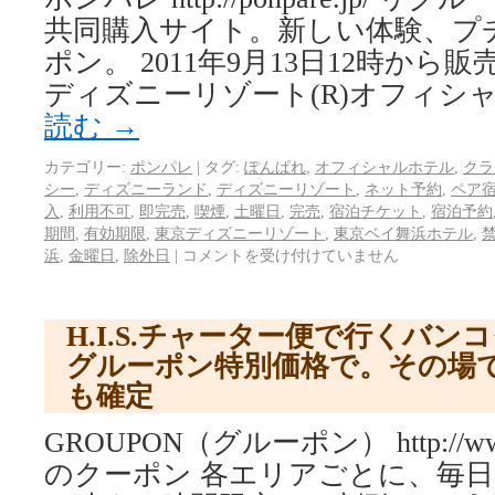
共同購入サイト。新しい体験、プ
ポン。 2011年9月13日12時か
ディズニーリゾート(R)オフィシ
読む
→
カテゴリー:
ポンパレ
|
タグ:
ぽんぱれ
,
オフィシャルホテル
,
クラ
シー
,
ディズニーランド
,
ディズニーリゾート
,
ネット予約
,
ペア
入
,
利用不可
,
即完売
,
喫煙
,
土曜日
,
完売
,
宿泊チケット
,
宿泊予約
期間
,
有効期限
,
東京ディズニーリゾート
,
東京ベイ舞浜ホテル
,
浜
,
金曜日
,
除外日
|
コメントを受け付けていません
H.I.S.チャーター便で行くバン
グルーポン特別価格で。その場
も確定
GROUPON（グルーポン） http://www.
のクーポン 各エリアごとに、毎日