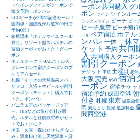
トウイングツインがクーポンで
ーポン共同購入
グ
激安予約！ポンパレ
ポン
ツインルー
ツイン
LCCピーチが2周年記念セール！
ピーチ
ピー
ラックスツイン
国内線・国際線が片道2000円で
ピーチ航空
ピーチ飛行
予約OK！
ペア宿泊
ホテル
ール
箱根湯本「ホテルマイユクール
ンパレ
一休マ
一休
祥月」リゾート型スパホテルの
共同
ケット
予約
宿泊クーポンがおトク！グルー
入
ポン
共同購入クーポ
割引クーポン
ホテルオークラ×JALホテルズ、
グルーポンで宿泊クーポンのプ
土曜日
チケット
夏休
半額
レミアムセール！
宿泊
大阪
完売
札幌「すすきの天然温泉スパ・
宿泊
ーポン
サフロ」入浴＋生ビールが割引
宿泊チケッ
朝
クーポン（チケット）購入でお
宿泊予約
成田空港
トク。ポンパレ
付き
東京
札幌
温泉旅館
バニラエアのパッケージツア
岡
素泊まり
観光
追加料金
ー、HISなどの旅行会社が販
関西空港
売。ホテルと往復航空券がセッ
トでおトクに？
埼玉・久喜「森のせせらぎ なご
み」源泉掛け流し天然温泉＋貸