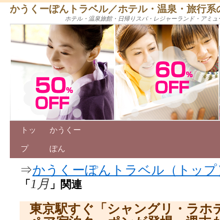
かうくーぽんトラベル／ホテル・温泉・旅行系
ホテル・温泉旅館・日帰りスパ・レジャーランド・アミュ
トッ
かうくー
プ
ぽん
⇒
かうくーぽんトラベル（トップ
1月
「
」関連
東京駅すぐ「シャングリ・ラホ