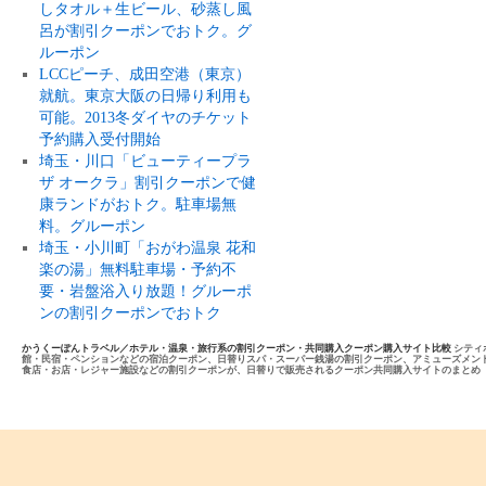
しタオル＋生ビール、砂蒸し風
呂が割引クーポンでおトク。グ
ルーポン
LCCピーチ、成田空港（東京）
就航。東京大阪の日帰り利用も
可能。2013冬ダイヤのチケット
予約購入受付開始
埼玉・川口「ビューティープラ
ザ オークラ」割引クーポンで健
康ランドがおトク。駐車場無
料。グルーポン
埼玉・小川町「おがわ温泉 花和
楽の湯」無料駐車場・予約不
要・岩盤浴入り放題！グルーポ
ンの割引クーポンでおトク
かうくーぽんトラベル／ホテル・温泉・旅行系の割引クーポン・共同購入クーポン購入サイト比較
シティ
館・民宿・ペンションなどの宿泊クーポン、日替りスパ・スーパー銭湯の割引クーポン、アミューズメン
食店・お店・レジャー施設などの割引クーポンが、日替りで販売されるクーポン共同購入サイトのまとめ