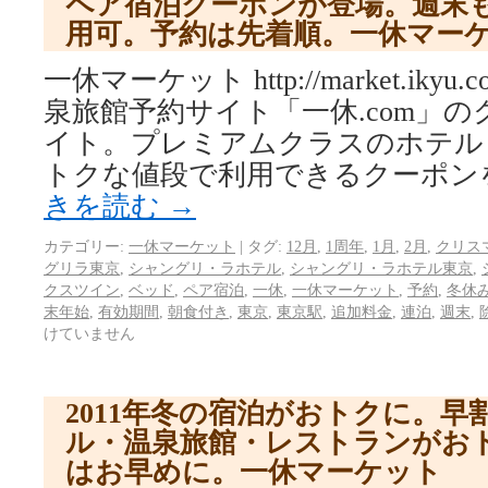
ペア宿泊クーポンが登場。週末
用可。予約は先着順。一休マー
一休マーケット http://market.iky
泉旅館予約サイト「一休.com」
イト。プレミアムクラスのホテル
トクな値段で利用できるクーポンを
きを読む
→
カテゴリー:
一休マーケット
|
タグ:
12月
,
1周年
,
1月
,
2月
,
クリス
グリラ東京
,
シャングリ・ラホテル
,
シャングリ・ラホテル東京
,
クスツイン
,
ベッド
,
ペア宿泊
,
一休
,
一休マーケット
,
予約
,
冬休
末年始
,
有効期間
,
朝食付き
,
東京
,
東京駅
,
追加料金
,
連泊
,
週末
,
けていません
2011年冬の宿泊がおトクに。
ル・温泉旅館・レストランがお
はお早めに。一休マーケット