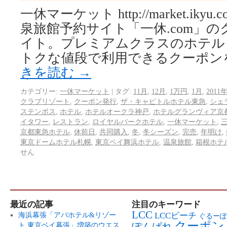
一休マーケット http://market.iky
泉旅館予約サイト「一休.com」
イト。プレミアムクラスのホテル
トクな値段で利用できるクーポンを
きを読む
→
カテゴリー:
一休マーケット
|
タグ:
11月
,
12月
,
1万円
,
1月
,
2011
クラブリゾート
,
クーポン発行
,
ザ・キャピトルホテル東急
,
シェ
ステンボス
,
ホテル
,
ホテルオークラ神戸
,
ホテルグランヴィア京
イタワー
,
レストラン
,
ロイヤルパークホテル
,
一休マーケット
,
京都東急ホテル
,
休前日
,
共同購入
,
冬
,
冬シーズン
,
完売
,
年明け
,
東京ドームホテル札幌
,
東京ベイ舞浜ホテル
,
温泉旅館
,
箱根ホテ
せん
最近の記事
注目のキーワード
LCC
LCCピーチ
海浜幕張「アパホテル&リゾー
ぐるーぽ
クーポン
ト 東京ベイ幕張」増築のウエス
ぽんぱれ