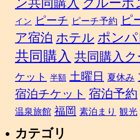
ン共同購入
グルーポ
ピ
ピーチ
ピーチ予約
イン
ポンパ
ホテル
ア宿泊
共同購入
共同購入ク
土曜日
ケット
夏休み
半額
宿泊予約
宿泊チケット
福岡
温泉旅館
素泊まり
観光
カテゴリ