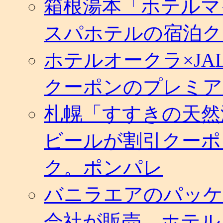
箱根湯本「ホテルマ
縄・
ソ
スパホテルの宿泊ク
ウ
ル・
香
ホテルオークラ×J
港、
片
クーポンのプレミア
道
運
賃
札幌「すすきの天然
1,990
円
か
ビールが割引クーポ
ら。
予
ク。ポンパレ
約
購
入
バニラエアのパッケ
は
お
会社が販売。ホテル
早