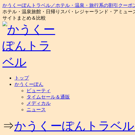
かうくーぽんトラベル／ホテル・温泉・旅行系の割引クーポ
ホテル・温泉旅館・日帰りスパ・レジャーランド・アミュー
サイトまとめ＆比較
コ
トップ
ン
かうくーぽん
テ
ビューティ
ン
タイムセール＆通販
ツ
メディカル
へ
ニュース
ス
キ
⇒
かうくーぽんトラベル
ッ
プ