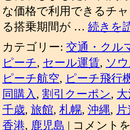
な価格で利用できるチャ
る搭乗期間が …
続きを
カテゴリー:
交通・クル
ピーチ
,
セール運賃
,
ソウ
ピーチ航空
,
ピーチ飛行
同購入
,
割引クーポン
,
大
千歳
,
旅館
,
札幌
,
沖縄
,
片
LCC
香港
,
鹿児島
|
コメント
ピ