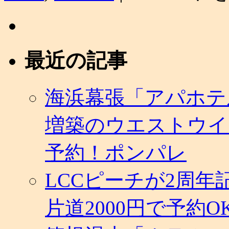
ー
チ、
秋
の
セ
最近の記事
ー
ル
開
催。
海浜幕張「アパホテ
大
阪
増築のウエストウイ
－
札
幌・
予約！ポンパレ
福
岡・
LCCピーチが2周
長
崎・
鹿
片道2000円で予約O
児
島・
沖