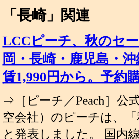
「
長崎
」関連
LCCピーチ、秋のセ
岡・長崎・鹿児島・沖
賃1,990円から。予
⇒［ピーチ／Peach］公
空会社）のピーチは、「
と発表しました。 国内