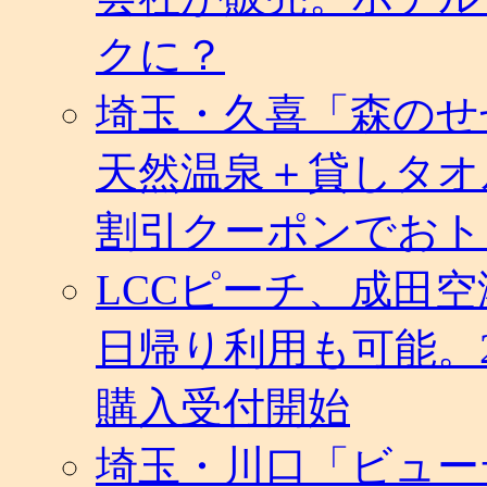
め
に
クに？
は
埼玉・久喜「森のせ
天然温泉＋貸しタオ
割引クーポンでおト
LCCピーチ、成田
日帰り利用も可能。
購入受付開始
埼玉・川口「ビュー