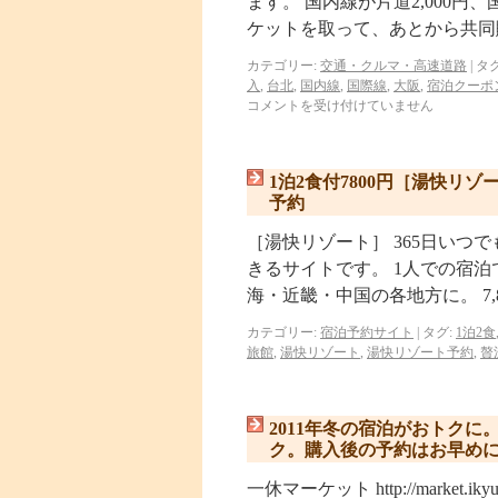
ます。 国内線が片道2,000円
ケットを取って、あとから共同
カテゴリー:
交通・クルマ・高速道路
|
タグ
入
,
台北
,
国内線
,
国際線
,
大阪
,
宿泊クーポ
コメントを受け付けていません
1泊2食付7800円［湯快リ
予約
［湯快リゾート］ 365日いつで
きるサイトです。 1人での宿泊
海・近畿・中国の各地方に。 7,8
カテゴリー:
宿泊予約サイト
|
タグ:
1泊2食
旅館
,
湯快リゾート
,
湯快リゾート予約
,
贅
2011年冬の宿泊がおトク
ク。購入後の予約はお早め
一休マーケット http://marke