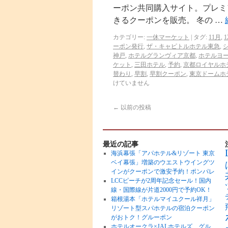
ーポン共同購入サイト。プレミ
きるクーポンを販売。 冬の …
カテゴリー:
一休マーケット
|
タグ:
11月
,
1
ーポン発行
,
ザ・キャピトルホテル東急
,
神戸
,
ホテルグランヴィア京都
,
ホテルヨ
ケット
,
三田ホテル
,
予約
,
京都ロイヤルホ
替わり
,
早割
,
早割クーポン
,
東京ドームホ
けていません
←
以前の投稿
最近の記事
海浜幕張「アパホテル&リゾート 東京
ベイ幕張」増築のウエストウイングツ
インがクーポンで激安予約！ポンパレ
LCCピーチが2周年記念セール！国内
線・国際線が片道2000円で予約OK！
箱根湯本「ホテルマイユクール祥月」
リゾート型スパホテルの宿泊クーポン
がおトク！グルーポン
ホテルオークラ×JALホテルズ、グル