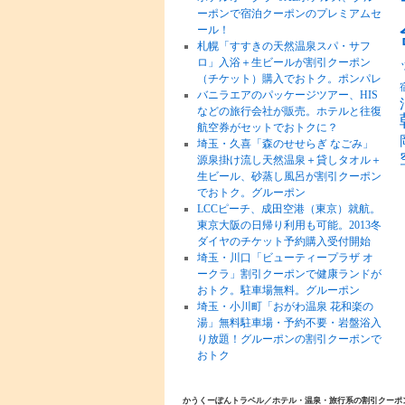
ーポンで宿泊クーポンのプレミアムセ
ール！
札幌「すすきの天然温泉スパ・サフ
ロ」入浴＋生ビールが割引クーポン
（チケット）購入でおトク。ポンパレ
バニラエアのパッケージツアー、HIS
などの旅行会社が販売。ホテルと往復
航空券がセットでおトクに？
埼玉・久喜「森のせせらぎ なごみ」
源泉掛け流し天然温泉＋貸しタオル＋
生ビール、砂蒸し風呂が割引クーポン
でおトク。グルーポン
LCCピーチ、成田空港（東京）就航。
東京大阪の日帰り利用も可能。2013冬
ダイヤのチケット予約購入受付開始
埼玉・川口「ビューティープラザ オ
ークラ」割引クーポンで健康ランドが
おトク。駐車場無料。グルーポン
埼玉・小川町「おがわ温泉 花和楽の
湯」無料駐車場・予約不要・岩盤浴入
り放題！グルーポンの割引クーポンで
おトク
かうくーぽんトラベル／ホテル・温泉・旅行系の割引クーポ