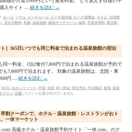
、国際線が片道3,000円という激安料金。 とりあえず往復のチ
購入サイト …
続きを読む
→
:
セール
,
ソウル
,
ピーチセール
,
ピーチ国内線
,
ピーチ国際線
,
ホテル
,
共同購
ン
,
支払手数料
,
札幌
,
温泉旅館
,
燃油サーチャージ
,
福岡
,
空港使用料
,
鹿児島
|
ゾート］365日いつでも同じ料金で泊まれる温泉旅館の宿泊
も同一料金、1泊2食付7,800円で泊まれる温泉旅館が予約で
でも7,800円で泊まれます。 対象の温泉旅館は、北陸・東
00円 …
続きを読む
→
,
365日
,
ゆかいリゾート
,
中国
,
北陸
,
同一料金
,
宿泊予約
,
平日限定
,
東海
,
温泉
沢プラン
,
近畿
|
コメントを受け付けていません
に。早割クーポンで、ホテル・温泉旅館・レストランがおト
に。一休マーケット
t.ikyu.com/ 高級ホテル・温泉旅館予約サイト「一休.com」のク