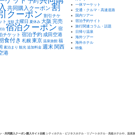
共同購
ーケット
予約
割
一休マーケット
入
共同購入クーポン
交通・クルマ・高速道路
引クーポン
国内ツアー
割引チケ
大阪
完売
土曜日
宿泊予約サイト
ット
夏休み
半額
宿泊クーポン
旅行関連コラム・話題
宿
宿泊
日帰り温泉
宿泊予約
泊チケット
成田空港
海外ツアー
朝食付き
東京
札幌
福
温泉旅館
海外ホテル
週末
関西
岡
素泊まり
観光
追加料金
特集
空港
ン・共同購入クーポン購入サイト比較
シティホテル・ビジネスホテル・リゾートホテル・高級ホテルや、温泉