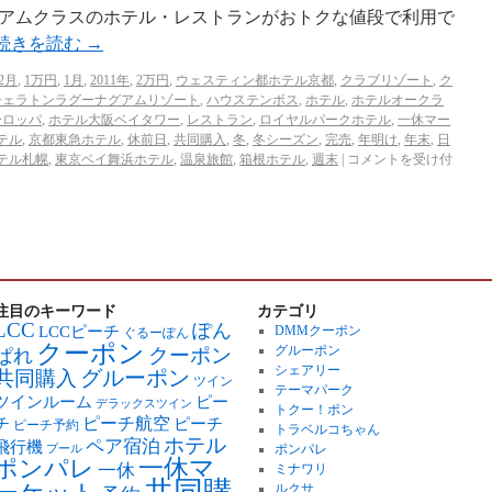
アムクラスのホテル・レストランがおトクな値段で利用で
続きを読む
→
2月
,
1万円
,
1月
,
2011年
,
2万円
,
ウェスティン都ホテル京都
,
クラブリゾート
,
ク
シェラトンラグーナグアムリゾート
,
ハウステンボス
,
ホテル
,
ホテルオークラ
ーロッパ
,
ホテル大阪ベイタワー
,
レストラン
,
ロイヤルパークホテル
,
一休マー
テル
,
京都東急ホテル
,
休前日
,
共同購入
,
冬
,
冬シーズン
,
完売
,
年明け
,
年末
,
日
テル札幌
,
東京ベイ舞浜ホテル
,
温泉旅館
,
箱根ホテル
,
週末
|
コメントを受け付
注目のキーワード
カテゴリ
LCC
ぽん
LCCピーチ
DMMクーポン
ぐるーぽん
クーポン
グルーポン
クーポン
ぱれ
シェアリー
グルーポン
共同購入
ツイン
テーマパーク
ツインルーム
ピー
デラックスツイン
トクー！ポン
ピーチ航空
チ
ピーチ
ピーチ予約
トラベルコちゃん
ホテル
ペア宿泊
飛行機
ポンパレ
プール
ポンパレ
一休マ
一休
ミナワリ
ルクサ