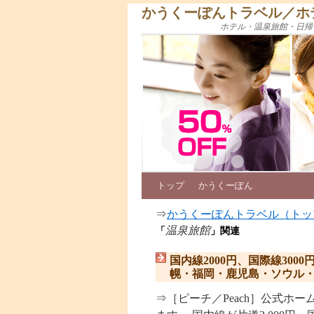
かうくーぽんトラベル／ホ
ホテル・温泉旅館・日帰
トップ
かうくーぽん
⇒
かうくーぽんトラベル（トッ
温泉旅館
「
」関連
国内線2000円、国際線30
幌・福岡・鹿児島・ソウル・台
⇒［ピーチ／Peach］公式ホ