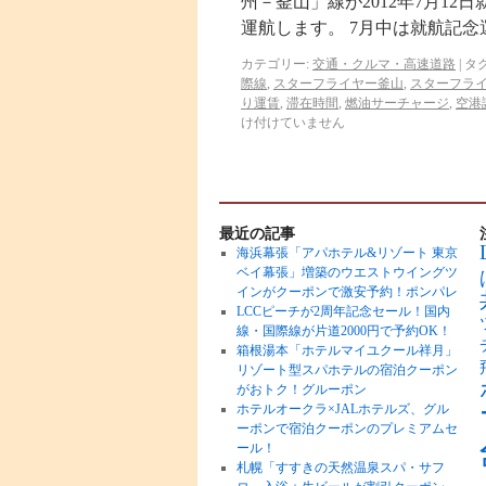
州－釜山」線が2012年7月1
運航します。 7月中は就航記念
カテゴリー:
交通・クルマ・高速道路
|
タグ
際線
,
スターフライヤー釜山
,
スターフラ
り運賃
,
滞在時間
,
燃油サーチャージ
,
空港
け付けていません
最近の記事
海浜幕張「アパホテル&リゾート 東京
ベイ幕張」増築のウエストウイングツ
インがクーポンで激安予約！ポンパレ
LCCピーチが2周年記念セール！国内
線・国際線が片道2000円で予約OK！
箱根湯本「ホテルマイユクール祥月」
リゾート型スパホテルの宿泊クーポン
がおトク！グルーポン
ホテルオークラ×JALホテルズ、グル
ーポンで宿泊クーポンのプレミアムセ
ール！
札幌「すすきの天然温泉スパ・サフ