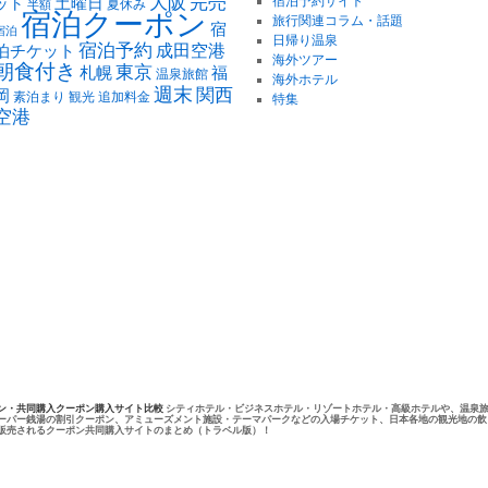
大阪
完売
土曜日
宿泊予約サイト
ット
夏休み
半額
宿泊クーポン
旅行関連コラム・話題
宿
宿泊
日帰り温泉
宿泊予約
泊チケット
成田空港
海外ツアー
朝食付き
東京
札幌
福
温泉旅館
海外ホテル
週末
関西
岡
素泊まり
観光
追加料金
特集
空港
ン・共同購入クーポン購入サイト比較
シティホテル・ビジネスホテル・リゾートホテル・高級ホテルや、温泉
ーパー銭湯の割引クーポン、アミューズメント施設・テーマパークなどの入場チケット、日本各地の観光地の飲
販売されるクーポン共同購入サイトのまとめ（トラベル版）！