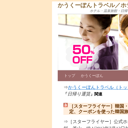
かうくーぽんトラベル／ホ
ホテル・温泉旅館・日帰
トップ
かうくーぽん
⇒
かうくーぽんトラベル（トッ
日帰り運賃
「
」関連
［スターフライヤー］韓国・
定、クーポンを使った韓国
⇒［スターフライヤー］公式ホ