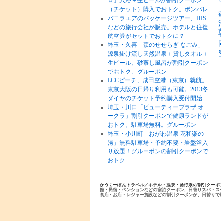
ロ」入浴＋生ビールが割引クーポン
（チケット）購入でおトク。ポンパレ
バニラエアのパッケージツアー、HIS
などの旅行会社が販売。ホテルと往復
航空券がセットでおトクに？
埼玉・久喜「森のせせらぎ なごみ」
源泉掛け流し天然温泉＋貸しタオル＋
生ビール、砂蒸し風呂が割引クーポン
でおトク。グルーポン
LCCピーチ、成田空港（東京）就航。
東京大阪の日帰り利用も可能。2013冬
ダイヤのチケット予約購入受付開始
埼玉・川口「ビューティープラザ オ
ークラ」割引クーポンで健康ランドが
おトク。駐車場無料。グルーポン
埼玉・小川町「おがわ温泉 花和楽の
湯」無料駐車場・予約不要・岩盤浴入
り放題！グルーポンの割引クーポンで
おトク
かうくーぽんトラベル／ホテル・温泉・旅行系の割引クーポ
館・民宿・ペンションなどの宿泊クーポン、日替りスパ・ス
食店・お店・レジャー施設などの割引クーポンが、日替りで