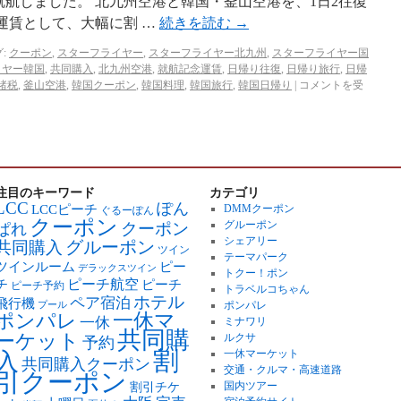
2日就航しました。 北九州空港と韓国・釜山空港を、1日2往復
運賃として、大幅に割 …
続きを読む
→
:
クーポン
,
スターフライヤー
,
スターフライヤー北九州
,
スターフライヤー国
イヤー韓国
,
共同購入
,
北九州空港
,
就航記念運賃
,
日帰り往復
,
日帰り旅行
,
日帰
諸税
,
釜山空港
,
韓国クーポン
,
韓国料理
,
韓国旅行
,
韓国日帰り
|
コメントを受
注目のキーワード
カテゴリ
LCC
ぽん
LCCピーチ
DMMクーポン
ぐるーぽん
クーポン
グルーポン
クーポン
ぱれ
シェアリー
グルーポン
共同購入
ツイン
テーマパーク
ツインルーム
ピー
デラックスツイン
トクー！ポン
ピーチ航空
チ
ピーチ
ピーチ予約
トラベルコちゃん
ホテル
ペア宿泊
飛行機
ポンパレ
プール
ポンパレ
一休マ
一休
ミナワリ
共同購
ーケット
ルクサ
予約
割
一休マーケット
入
共同購入クーポン
交通・クルマ・高速道路
引クーポン
国内ツアー
割引チケ