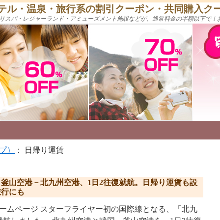
テル・温泉・旅行系の割引クーポン・共同購入ク
りスパ・レジャーランド・アミューズメント施設などが、通常料金の半額以下で！
プ）
： 日帰り運賃
釜山空港－北九州空港、1日2往復就航。日帰り運賃も設
旅行にも
ームページ スターフライヤー初の国際線となる、「北九