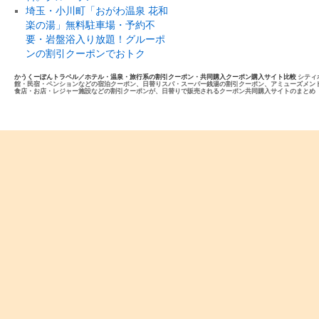
埼玉・小川町「おがわ温泉 花和
楽の湯」無料駐車場・予約不
要・岩盤浴入り放題！グルーポ
ンの割引クーポンでおトク
かうくーぽんトラベル／ホテル・温泉・旅行系の割引クーポン・共同購入クーポン購入サイト比較
シティ
館・民宿・ペンションなどの宿泊クーポン、日替りスパ・スーパー銭湯の割引クーポン、アミューズメン
食店・お店・レジャー施設などの割引クーポンが、日替りで販売されるクーポン共同購入サイトのまとめ