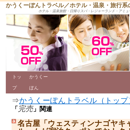
かうくーぽんトラベル／ホテル・温泉・旅行系
ホテル・温泉旅館・日帰りスパ・レジャーランド・アミュ
トッ
かうくー
プ
ぽん
⇒
かうくーぽんトラベル（トップ
完売
「
」関連
名古屋「ウェスティンナゴヤキ