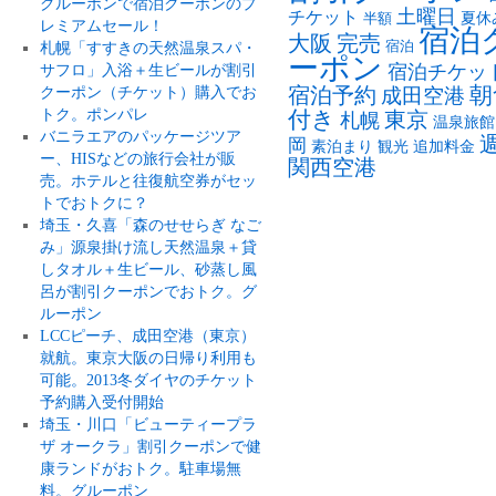
グルーポンで宿泊クーポンのプ
土曜日
チケット
夏休
半額
レミアムセール！
宿泊
大阪
完売
札幌「すすきの天然温泉スパ・
宿泊
ーポン
サフロ」入浴＋生ビールが割引
宿泊チケッ
朝
クーポン（チケット）購入でお
宿泊予約
成田空港
トク。ポンパレ
付き
東京
札幌
温泉旅館
バニラエアのパッケージツア
岡
素泊まり
観光
追加料金
ー、HISなどの旅行会社が販
関西空港
売。ホテルと往復航空券がセッ
トでおトクに？
埼玉・久喜「森のせせらぎ なご
み」源泉掛け流し天然温泉＋貸
しタオル＋生ビール、砂蒸し風
呂が割引クーポンでおトク。グ
ルーポン
LCCピーチ、成田空港（東京）
就航。東京大阪の日帰り利用も
可能。2013冬ダイヤのチケット
予約購入受付開始
埼玉・川口「ビューティープラ
ザ オークラ」割引クーポンで健
康ランドがおトク。駐車場無
料。グルーポン