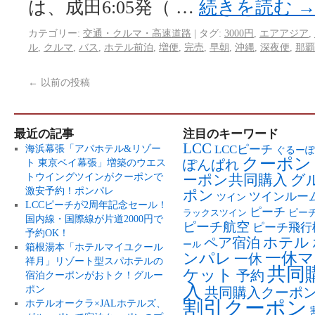
は、成田6:05発（ …
続きを読む
カテゴリー:
交通・クルマ・高速道路
|
タグ:
3000円
,
エアアジア
,
ル
,
クルマ
,
バス
,
ホテル前泊
,
増便
,
完売
,
早朝
,
沖縄
,
深夜便
,
那覇
←
以前の投稿
最近の記事
注目のキーワード
LCC
LCCピーチ
海浜幕張「アパホテル&リゾー
ぐるーぽ
クーポン
ト 東京ベイ幕張」増築のウエス
ぽんぱれ
トウイングツインがクーポンで
ーポン共同購入
グ
激安予約！ポンパレ
ポン
ツインルー
ツイン
LCCピーチが2周年記念セール！
ピーチ
ピー
ラックスツイン
国内線・国際線が片道2000円で
ピーチ航空
ピーチ飛行
予約OK！
ペア宿泊
ホテル
ール
箱根湯本「ホテルマイユクール
ンパレ
一休マ
一休
祥月」リゾート型スパホテルの
共同
ケット
予約
宿泊クーポンがおトク！グルー
入
ポン
共同購入クーポ
割引クーポン
ホテルオークラ×JALホテルズ、