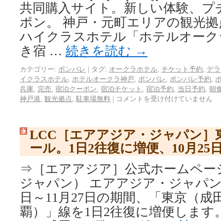
共同購入サイト。新しい体験、プ
ポン。 神戸・元町エリアの観光
ハイクラスホテル「ホテルオーク
き宿 …
続きを読む
→
カテゴリー:
ポンパレ
|
タグ:
オークラホテル
,
チケット予約
,
デラ
イクラスホテル
,
ホテルオークラ神戸
,
ポンパレ
,
ポンパレ予約
,
兵庫
,
完売
,
宿泊クーポン
,
宿泊チケット
,
宿泊予約
,
当日予約
,
朝
神戸港
,
観光拠点
,
駐車場無料
|
コメントを受け付けていません
LCC［エアアジア・ジャパン］東
ール。1日2往復に増便、10月25日
⇒［エアアジア］公式ホームペー
ジャパン） エアアジア・ジャパンは、
日～11月27日の期間、「東京（成
覇）」線を1日2往復に増便します