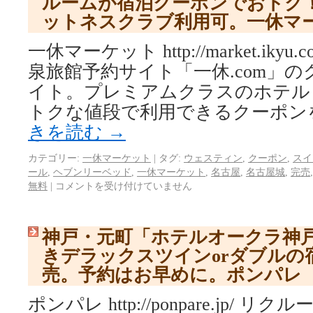
ルームが宿泊クーポンでおトク
ットネスクラブ利用可。一休マ
一休マーケット http://market.iky
泉旅館予約サイト「一休.com」
イト。プレミアムクラスのホテル
トクな値段で利用できるクーポンを
きを読む
→
カテゴリー:
一休マーケット
|
タグ:
ウェスティン
,
クーポン
,
スイ
ール
,
ヘブンリーベッド
,
一休マーケット
,
名古屋
,
名古屋城
,
完売
無料
|
コメントを受け付けていません
神戸・元町「ホテルオークラ神
きデラックスツインorダブルの
売。予約はお早めに。ポンパレ
ポンパレ http://ponpare.jp/