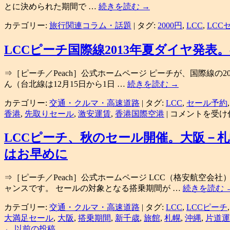
とに決められた期間で …
続きを読む
→
カテゴリー:
旅行関連コラム・話題
|
タグ:
2000円
,
LCC
,
LCC
LCCピーチ国際線2013年夏ダイヤ発
⇒［ピーチ／Peach］公式ホームページ ピーチが、国際線の2
ん（台北線は12月15日から1日 …
続きを読む
→
カテゴリー:
交通・クルマ・高速道路
|
タグ:
LCC
,
セール予約
LCC
香港
,
先取りセール
,
激安運賃
,
香港国際空港
|
コメントを受け
ピ
ー
LCCピーチ、秋のセール開催。大阪－札
チ
はお早めに
国
際
線
⇒［ピーチ／Peach］公式ホームページ LCC（格安航空
2013
ャンスです。 セールの対象となる搭乗期間が …
続きを読む
年
夏
カテゴリー:
交通・クルマ・高速道路
|
タグ:
LCC
,
LCCピーチ
ダ
大満足セール
,
大阪
,
搭乗期間
,
新千歳
,
旅館
,
札幌
,
沖縄
,
片道運
イ
←
以前の投稿