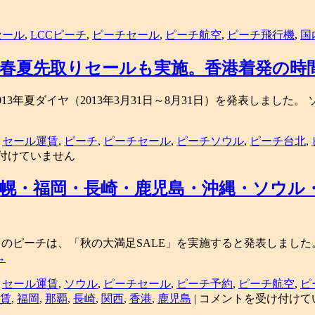
セール
,
LCCピーチ
,
ピーチセール
,
ピーチ航空
,
ピーチ飛行機
,
国
表。春夏先取りセールも実施。香港着発の
013年夏ダイヤ（2013年3月31日～8月31日）を発表しま
,
セール運賃
,
ピーチ
,
ピーチセール
,
ピーチソウル
,
ピーチ台北
,
付けていません
幌・福岡・長崎・鹿児島・沖縄・ソウル・香
会社）のピーチは、「秋の大満足SALE」を実施すると発表しま
→
,
セール運賃
,
ソウル
,
ピーチセール
,
ピーチ予約
,
ピーチ航空
,
ピ
LCC
賃
,
福岡
,
那覇
,
長崎
,
関西
,
香港
,
鹿児島
|
コメントを受け付けて
ピ