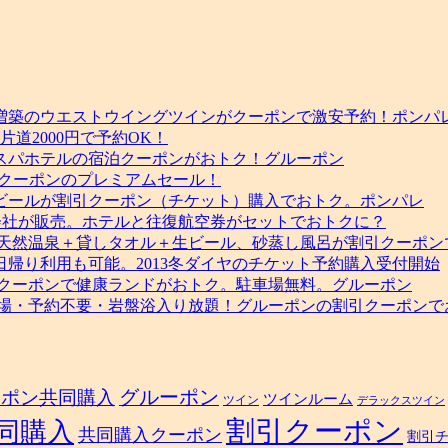
ー
チ、
秋
の
セ
」増築のウエストウイングツインがクーポンで激安予約！ポンパ
ー
道2000円で予約OK！
ル
スパホテルの宿泊クーポンがおトク！グルーポン
開
泊クーポンのプレミアムセール！
催。
ビールが割引クーポン（チケット）購入でおトク。ポンパレ
大
会社が販売。ホテルと往復航空券がセットでおトクに？
阪
し天然温泉＋貸しタオル＋生ビール、砂蒸し風呂が割引クーポン
－
日帰り利用も可能。2013冬ダイヤのチケット予約購入受付開始
札
引クーポンで健康ランドがおトク。駐車場無料。グルーポン
幌・
車場・予約不要・岩盤浴入り放題！グルーポンの割引クーポンで
福
岡・
長
崎・
鹿
グルーポン
ーポン共同購入
ツインルーム
ツイン
デラックスツイン
児
割引クーポン
同購入
共同購入クーポン
島・
割引