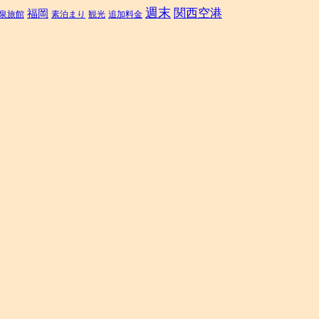
沖
週末
関西空港
福岡
泉旅館
素泊まり
観光
追加料金
縄・
ソ
ウ
ル・
香
港、
片
道
運
賃
1,990
円
か
ら。
予
約
購
入
は
お
早