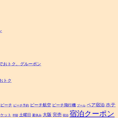
片
道
2000
円
で
予
レ
約
OK！
は
でおトク。グルーポン
おトク
ホテ
ペア宿泊
ピーチ航空
ピーチ
ピーチ飛行機
ピーチ予約
プール
宿泊クーポン
大阪
完売
土曜日
チケット
夏休み
半額
宿泊