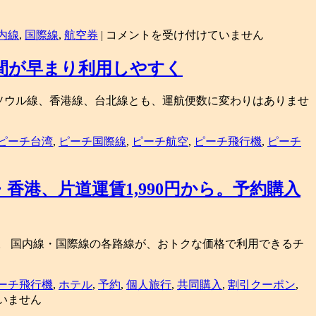
LCC
内線
,
国際線
,
航空券
|
コメントを受け付けていません
ピ
ー
時間が早まり利用しやすく
チ
が
した。 ソウル線、香港線、台北線とも、運航便数に変わりはありませ
2
周
年
ピーチ台湾
,
ピーチ国際線
,
ピーチ航空
,
ピーチ飛行機
,
ピーチ
記
念
セ
港、片道運賃1,990円から。予約購入
ー
ル！
国
内
した。 国内線・国際線の各路線が、おトクな価格で利用できるチ
線・
国
際
ーチ飛行機
,
ホテル
,
予約
,
個人旅行
,
共同購入
,
割引クーポン
,
線
いません
が