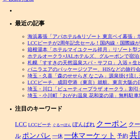
ヤ
発
表。
最近の記事
春
夏
海浜幕張「アパホテル&リゾート 東京ベイ幕張
先
LCCピーチが2周年記念セール！国内線・国際線が片
取
箱根湯本「ホテルマイユクール祥月」リゾート型
り
ホテルオークラ×JALホテルズ、グルーポンで宿
セ
札幌「すすきの天然温泉スパ・サフロ」入浴＋生
ー
バニラエアのパッケージツアー、HISなどの旅行
ル
埼玉・久喜「森のせせらぎ なごみ」源泉掛け流
も
LCCピーチ、成田空港（東京）就航。東京大阪の
実
埼玉・川口「ビューティープラザ オークラ」割
施。
埼玉・小川町「おがわ温泉 花和楽の湯」無料駐
香
港
注目のキーワード
着
発
クーポン
LCC
ク
の
ぽんぱれ
LCCピーチ
ぐるーぽん
時
共
ポンパレ
一休マーケット
ル
予約
一休
間