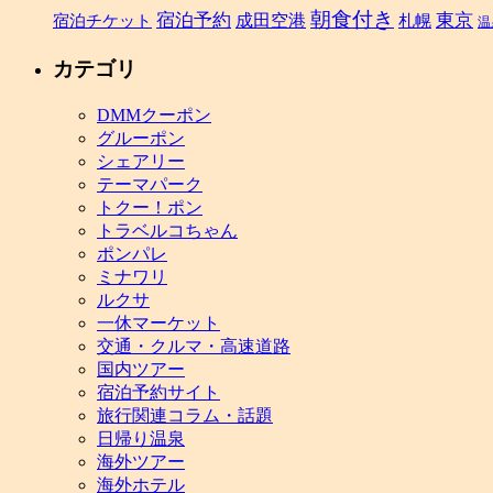
が
朝食付き
宿泊予約
東京
宿泊チケット
成田空港
札幌
温
早
ま
カテゴリ
り
利
DMMクーポン
用
グルーポン
し
シェアリー
や
テーマパーク
す
トクー！ポン
く
トラベルコちゃん
は
ポンパレ
ミナワリ
ルクサ
一休マーケット
交通・クルマ・高速道路
国内ツアー
宿泊予約サイト
旅行関連コラム・話題
日帰り温泉
海外ツアー
海外ホテル