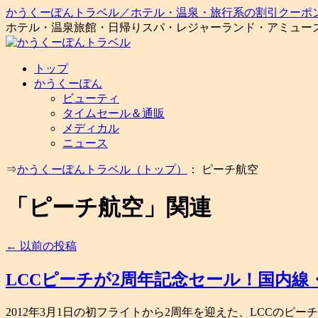
かうくーぽんトラベル／ホテル・温泉・旅行系の割引クーポ
ホテル・温泉旅館・日帰りスパ・レジャーランド・アミュー
コ
トップ
ン
かうくーぽん
テ
ビューティ
ン
タイムセール＆通販
ツ
メディカル
へ
ニュース
ス
⇒
かうくーぽんトラベル（トップ）
： ピーチ航空
キ
ッ
「
ピーチ航空
」関連
プ
←
以前の投稿
LCCピーチが2周年記念セール！国内線・
2012年3月1日の初フライトから2周年を迎えた、LCCのピーチが