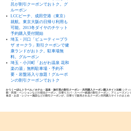
呂が割引クーポンでおトク。グ
ルーポン
LCCピーチ、成田空港（東京）
就航。東京大阪の日帰り利用も
可能。2013冬ダイヤのチケット
予約購入受付開始
埼玉・川口「ビューティープラ
ザ オークラ」割引クーポンで健
康ランドがおトク。駐車場無
料。グルーポン
埼玉・小川町「おがわ温泉 花和
楽の湯」無料駐車場・予約不
要・岩盤浴入り放題！グルーポ
ンの割引クーポンでおトク
かうくーぽんトラベル／ホテル・温泉・旅行系の割引クーポン・共同購入クーポン購入サイト比較
シティ
館・民宿・ペンションなどの宿泊クーポン、日替りスパ・スーパー銭湯の割引クーポン、アミューズメン
食店・お店・レジャー施設などの割引クーポンが、日替りで販売されるクーポン共同購入サイトのまとめ