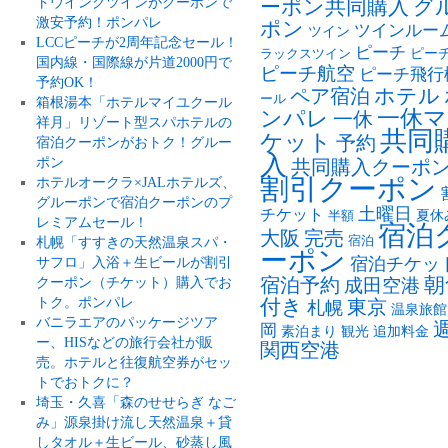
トウイングツインがクーポンで
ーポン共同購入
グ
激安予約！ポンパレ
ポン
ツインルー
ツイン
LCCピーチが2周年記念セール！
ピーチ
ピー
ラックスツイン
国内線・国際線が片道2000円で
ピーチ航空
ピーチ飛行
予約OK！
ペア宿泊
ホテル
ール
箱根湯本「ホテルマイユクール
ンパレ
一休マ
一休
祥月」リゾート型スパホテルの
共同
ケット
予約
宿泊クーポンがおトク！グルー
入
ポン
共同購入クーポ
割引クーポン
ホテルオークラ×JALホテルズ、
グルーポンで宿泊クーポンのプ
土曜日
チケット
夏休
半額
レミアムセール！
宿泊
大阪
完売
札幌「すすきの天然温泉スパ・
宿泊
ーポン
サフロ」入浴＋生ビールが割引
宿泊チケッ
朝
クーポン（チケット）購入でお
宿泊予約
成田空港
トク。ポンパレ
付き
東京
札幌
温泉旅館
バニラエアのパッケージツア
岡
素泊まり
観光
追加料金
ー、HISなどの旅行会社が販
関西空港
売。ホテルと往復航空券がセッ
トでおトクに？
埼玉・久喜「森のせせらぎ なご
み」源泉掛け流し天然温泉＋貸
しタオル＋生ビール、砂蒸し風