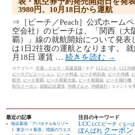
表・航空券予約発売開始日を発
3980円、10月18日から運航
⇒［ピーチ／Peach］公式ホームペ
空会社）のピーチは、「関西（大
覇）」線の就航開始について発表
は1日2往復の運航となります。 就航
月18日 運賃 …
続きを読む
→
カテゴリー:
交通・クルマ・高速道路
|
タグ:
LCCピーチ
,
LCC沖
ピーチアビエーション
,
ピーチ料金
,
ピーチ時刻表
,
ピーチ沖縄
,
航空
,
ピーチ那覇
,
ピーチ那覇大阪
,
ピーチ那覇線
,
ピーチ飛行機
,
割引クーポン
,
就航記念運賃
,
沖縄グルメ
,
沖縄旅行
|
コメントを
最近の記事
注目のキーワード
LCC
LCCピーチ
海浜幕張「アパホテル&リゾー
ぐるーぽ
クーポン
ト 東京ベイ幕張」増築のウエス
ぽんぱれ