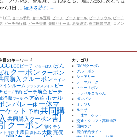
した。 ソウル線、香港線、台北線とも、運航便数に変わりは
から1日 …
続きを読む
→
:
LCC
,
セール予約
,
セール運賃
,
ピーチ
,
ピーチセール
,
ピーチソウル
,
ピーチ
空
,
ピーチ飛行機
,
ピーチ香港
,
先取りセール
,
激安運賃
,
香港国際空港
|
コメン
注目のキーワード
カテゴリ
LCC
ぽん
LCCピーチ
DMMクーポン
ぐるーぽん
クーポン
グルーポン
クーポン
ぱれ
シェアリー
グルーポン
共同購入
ツイン
テーマパーク
ツインルーム
ピー
デラックスツイン
トクー！ポン
ピーチ航空
チ
ピーチ
ピーチ予約
トラベルコちゃん
ホテル
ペア宿泊
飛行機
ポンパレ
プール
ポンパレ
一休マ
一休
ミナワリ
共同購
ーケット
ルクサ
予約
割
一休マーケット
入
共同購入クーポン
交通・クルマ・高速道路
引クーポン
国内ツアー
割引チケ
大阪
完売
土曜日
宿泊予約サイト
ット
夏休み
半額