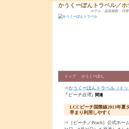
かうくーぽんトラベル／ホ
ホテル・温泉旅館・日帰
トップ
かうくーぽん
⇒
かうくーぽんトラベル（トッ
ピーチ台湾
「
」関連
LCCピーチ国際線2013
早まり利用しやすく
⇒［ピーチ／Peach］公式ホー