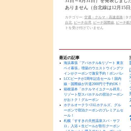
31日～8月31日）を発表しま
ありません（台北線は12月15日
カテゴリー:
交通・クルマ・高速道路
|
タグ
台北
,
ピーチ台湾
,
ピーチ国際線
,
ピーチ航
トを受け付けていません
最近の記事
海浜幕張「アパホテル&リゾート 東京
ベイ幕張」増築のウエストウイングツ
インがクーポンで激安予約！ポンパレ
LCCピーチが2周年記念セール！国内
線・国際線が片道2000円で予約OK！
箱根湯本「ホテルマイユクール祥月」
リゾート型スパホテルの宿泊クーポン
がおトク！グルーポン
ホテルオークラ×JALホテルズ、グル
ーポンで宿泊クーポンのプレミアムセ
ール！
札幌「すすきの天然温泉スパ・サフ
ロ」入浴＋生ビールが割引クーポン