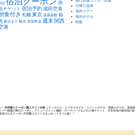
宿泊クーポン
旅行関連コラム・話題
宿
宿泊
日帰り温泉
宿泊予約
泊チケット
成田空港
海外ツアー
朝食付き
東京
札幌
福
温泉旅館
海外ホテル
週末
関西
岡
素泊まり
観光
追加料金
特集
空港
ン・共同購入クーポン購入サイト比較
シティホテル・ビジネスホテル・リゾートホテル・高級ホテルや、温泉
ーパー銭湯の割引クーポン、アミューズメント施設・テーマパークなどの入場チケット、日本各地の観光地の飲
販売されるクーポン共同購入サイトのまとめ（トラベル版）！