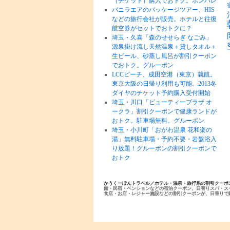
（チケット）購入でおトク。ポンパレ
バニラエアのパッケージツアー、HIS
などの旅行会社が販売。ホテルと往復
航空券がセットでおトクに？
埼玉・久喜「森のせせらぎ なごみ」
源泉掛け流し天然温泉＋貸しタオル＋
生ビール、砂蒸し風呂が割引クーポン
でおトク。グルーポン
LCCピーチ、成田空港（東京）就航。
東京大阪の日帰り利用も可能。2013冬
ダイヤのチケット予約購入受付開始
埼玉・川口「ビューティープラザ オ
ークラ」割引クーポンで健康ランドが
おトク。駐車場無料。グルーポン
埼玉・小川町「おがわ温泉 花和楽の
湯」無料駐車場・予約不要・岩盤浴入
り放題！グルーポンの割引クーポンで
おトク
かうくーぽんトラベル／ホテル・温泉・旅行系の割引クーポ
館・民宿・ペンションなどの宿泊クーポン、日替りスパ・ス
食店・お店・レジャー施設などの割引クーポンが、日替りで