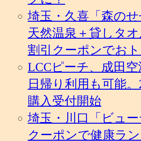
埼玉・久喜「森のせ
天然温泉＋貸しタオ
割引クーポンでおト
LCCピーチ、成田
日帰り利用も可能。
購入受付開始
埼玉・川口「ビュー
クーポンで健康ラン