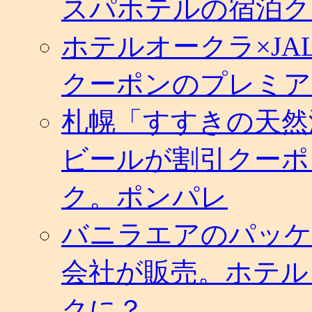
スパホテルの宿泊ク
香
港
着
ホテルオークラ×J
発
の
クーポンのプレミア
時
間
が
札幌「すすきの天然
早
ま
り
ビールが割引クーポ
利
用
ク。ポンパレ
し
や
す
バニラエアのパッケ
く
は
会社が販売。ホテル
クに？