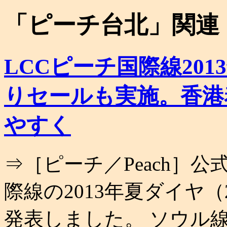
「
ピーチ台北
」関連
LCCピーチ国際線20
りセールも実施。香港
やすく
⇒［ピーチ／Peach］
際線の2013年夏ダイヤ（2
発表しました。 ソウル