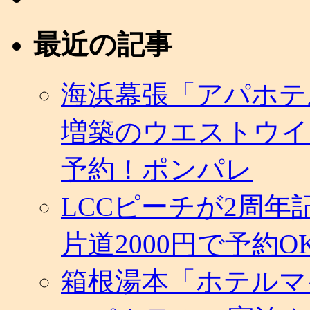
際
線
最近の記事
2013
年
夏
ダ
海浜幕張「アパホテ
イ
ヤ
増築のウエストウイ
発
表。
春
予約！ポンパレ
夏
先
取
LCCピーチが2周
り
セ
片道2000円で予約O
ー
ル
も
箱根湯本「ホテルマ
実
施。