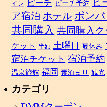
ピ
ピーチ
ピーチ予約
イン
ポンパ
ホテル
ア宿泊
共同購入
共同購入ク
土曜日
ケット
夏休み
半額
宿泊予約
宿泊チケット
福岡
温泉旅館
素泊まり
観光
カテゴリ
DMMクーポン