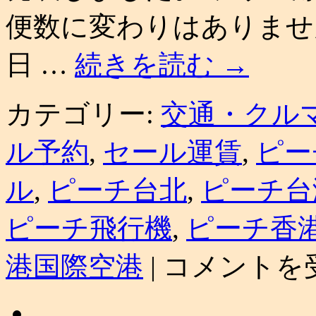
便数に変わりはありません
日 …
続きを読む
→
カテゴリー:
交通・クル
ル予約
,
セール運賃
,
ピー
ル
,
ピーチ台北
,
ピーチ台
ピーチ飛行機
,
ピーチ香
LCC
港国際空港
|
コメントを
ピ
ー
チ
国