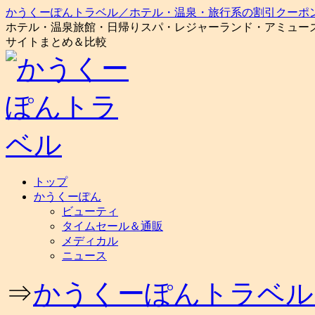
かうくーぽんトラベル／ホテル・温泉・旅行系の割引クーポ
ホテル・温泉旅館・日帰りスパ・レジャーランド・アミュー
サイトまとめ＆比較
コ
トップ
ン
かうくーぽん
テ
ビューティ
ン
タイムセール＆通販
ツ
メディカル
へ
ニュース
ス
キ
⇒
かうくーぽんトラベル
ッ
プ