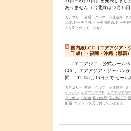
31日～8月31日）を発表しま
ありません（台北線は12月15日
カテゴリー:
交通・クルマ・高速道路
|
タグ
台北
,
ピーチ台湾
,
ピーチ国際線
,
ピーチ航
トを受け付けていません
国内線LCC［エアアジア・
千歳）・福岡・沖縄（那覇）
⇒［エアアジア］公式ホームペー
LCC、エアアジア・ジャパン
間：2012年7月15日まで セール
カテゴリー:
交通・クルマ・高速道路
|
タグ
ジャパン
,
エアアジア予約
,
エアアジア航
クーポン
,
北海道
,
国内旅行
,
国内線LCC
,
那覇
|
コメントを受け付けていません