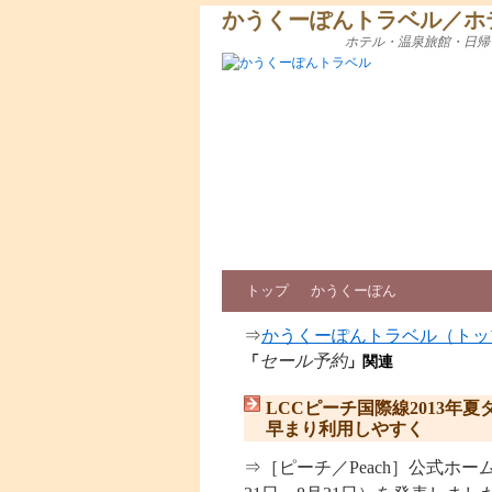
かうくーぽんトラベル／ホ
ホテル・温泉旅館・日帰
トップ
かうくーぽん
⇒
かうくーぽんトラベル（トッ
セール予約
「
」関連
LCCピーチ国際線2013
早まり利用しやすく
⇒［ピーチ／Peach］公式ホー