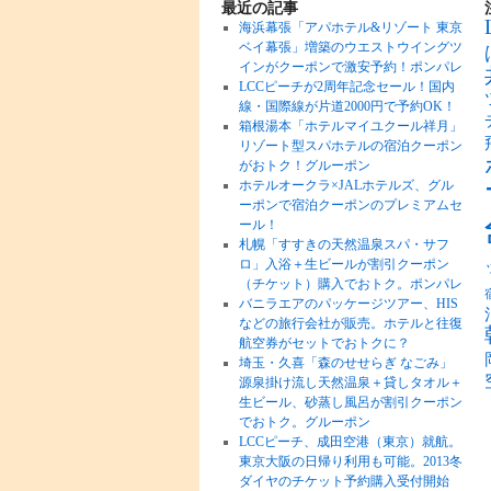
最近の記事
海浜幕張「アパホテル&リゾート 東京
ベイ幕張」増築のウエストウイングツ
インがクーポンで激安予約！ポンパレ
LCCピーチが2周年記念セール！国内
線・国際線が片道2000円で予約OK！
箱根湯本「ホテルマイユクール祥月」
リゾート型スパホテルの宿泊クーポン
がおトク！グルーポン
ホテルオークラ×JALホテルズ、グル
ーポンで宿泊クーポンのプレミアムセ
ール！
札幌「すすきの天然温泉スパ・サフ
ロ」入浴＋生ビールが割引クーポン
（チケット）購入でおトク。ポンパレ
バニラエアのパッケージツアー、HIS
などの旅行会社が販売。ホテルと往復
航空券がセットでおトクに？
埼玉・久喜「森のせせらぎ なごみ」
源泉掛け流し天然温泉＋貸しタオル＋
生ビール、砂蒸し風呂が割引クーポン
でおトク。グルーポン
LCCピーチ、成田空港（東京）就航。
東京大阪の日帰り利用も可能。2013冬
ダイヤのチケット予約購入受付開始