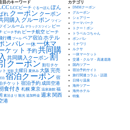
注目のキーワード
カテゴリ
LCC
ぽん
LCCピーチ
DMMクーポン
ぐるーぽん
クーポン
グルーポン
クーポン
ぱれ
シェアリー
グルーポン
共同購入
ツイン
テーマパーク
ツインルーム
ピー
デラックスツイン
トクー！ポン
ピーチ航空
チ
ピーチ
ピーチ予約
トラベルコちゃん
ホテル
ペア宿泊
飛行機
ポンパレ
プール
ポンパレ
一休マ
一休
ミナワリ
共同購
ーケット
ルクサ
予約
割
一休マーケット
入
共同購入クーポン
交通・クルマ・高速道路
引クーポン
国内ツアー
割引チケ
大阪
完売
土曜日
宿泊予約サイト
ット
夏休み
半額
宿泊クーポン
旅行関連コラム・話題
宿
宿泊
日帰り温泉
宿泊予約
泊チケット
成田空港
海外ツアー
朝食付き
東京
札幌
福
温泉旅館
海外ホテル
週末
関西
岡
素泊まり
観光
追加料金
特集
空港