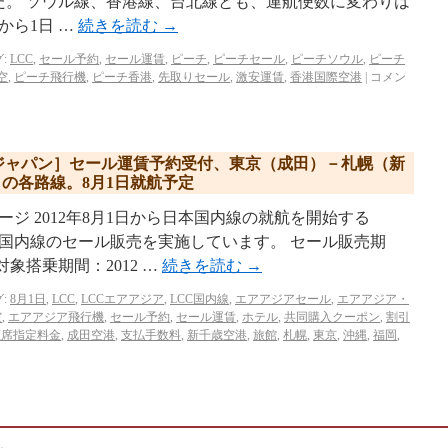
した。 ソウル線、香港線、台北線とも、運航便数に変わりは
から1日 …
続きを読む
→
:
LCC
,
セール予約
,
セール運賃
,
ピーチ
,
ピーチセール
,
ピーチソウル
,
ピーチ
空
,
ピーチ飛行機
,
ピーチ香港
,
先取りセール
,
激安運賃
,
香港国際空港
|
コメン
ジャパン］セール運賃予約受付、東京（成田）－札幌（新
の各路線。8月1日就航予定
ジ 2012年8月1日から日本国内線の就航を開始する
が国内線のセール販売を実施しています。 セール販売期
対象搭乗期間：2012 …
続きを読む
→
:
8月1日
,
LCC
,
LCCエアアジア
,
LCC国内線
,
エアアジアセール
,
エアアジア・
空
,
エアアジア飛行機
,
セール予約
,
セール運賃
,
ホテル
,
共同購入クーポン
,
割引
座席指定料金
,
成田空港
,
支払手数料
,
新千歳空港
,
旅館
,
札幌
,
東京
,
沖縄
,
福岡
,