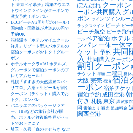
クーポン
ト 東京ベイ幕張」増築のウエス
ぽんぱれ
トウイングツインがクーポンで
ーポン共同購入
グ
激安予約！ポンパレ
ポン
ツインルー
ツイン
LCCピーチが2周年記念セール！
ピーチ
ピー
ラックスツイン
国内線・国際線が片道2000円で
ピーチ航空
ピーチ飛行
予約OK！
ペア宿泊
ホテル
ール
箱根湯本「ホテルマイユクール
ンパレ
一休マ
一休
祥月」リゾート型スパホテルの
共同
ケット
予約
宿泊クーポンがおトク！グルー
入
ポン
共同購入クーポ
割引クーポン
ホテルオークラ×JALホテルズ、
グルーポンで宿泊クーポンのプ
土曜日
チケット
夏休
半額
レミアムセール！
宿泊
大阪
完売
札幌「すすきの天然温泉スパ・
宿泊
ーポン
サフロ」入浴＋生ビールが割引
宿泊チケッ
朝
クーポン（チケット）購入でお
宿泊予約
成田空港
トク。ポンパレ
付き
東京
札幌
温泉旅館
バニラエアのパッケージツア
岡
素泊まり
観光
追加料金
ー、HISなどの旅行会社が販
関西空港
売。ホテルと往復航空券がセッ
トでおトクに？
埼玉・久喜「森のせせらぎ なご