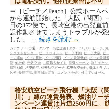
は電話受付。他社便振替は不可
⇒［ピーチ／Peach］公式ホームペー
から運航開始した「大阪（関西）−
日の172便で、長崎空港の出発直
誤作動させてしまうトラブルが発
した。 …
続きを読む
→
カテゴリー:
交通・クルマ・高速道路
|
タグ:
LCC
,
LCCピーチ
,
お
ンタクトセンター
,
ピーチポイント
,
ピーチ予約
,
ピーチ大阪
,
ピ
ーチ運休
,
ピーチ長崎
,
ピーチ関西
,
ピーチ電話受付
,
ピーチ電話
便
,
他社便
,
伊丹空港
,
共同購入サイト
,
割引クーポン
,
割引チケッ
損害補償
,
格安航空
,
格安航空ピーチ
,
格安航空会社
,
機体トラブ
休便
,
長崎空港
,
非常脱出装置
|
コメントを受け付けていません
格安航空ピーチ飛行機「大阪（
川）」線の運賃発表、燃油サー
ンペーン運賃は片道2500円に。