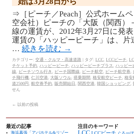
始は3月28日から
⇒［ピーチ／Peach］公式ホームペ
空会社）ピーチの「大阪（関西）
線の運賃が、2012年3月27日に発
運賃の「ハッピーピーチ」は、片道5,2
…
続きを読む
→
カテゴリー:
交通・クルマ・高速道路
|
タグ:
LCC
,
LCCピーチ
,
L
チケット予約
,
ハッピーピーチ
,
ハッピーピーチプラス
,
ハッピー
線
,
ピーチソウル行き
,
ピーチ国際線
,
ピーチ航空
,
ピーチ航空券
,
チ飛行機
,
仁川空港
,
大阪ソウル
,
搭乗期間
,
格安航空ピーチ
,
格安
道2500円
,
航空券予約
,
販売開始日
,
関西空港
,
韓国ショッピング
,
せん
←
以前の投稿
最近の記事
注目のキーワード
LCC
LCCピーチ
海浜幕張「アパホテル&リゾー
ぐるーぽ