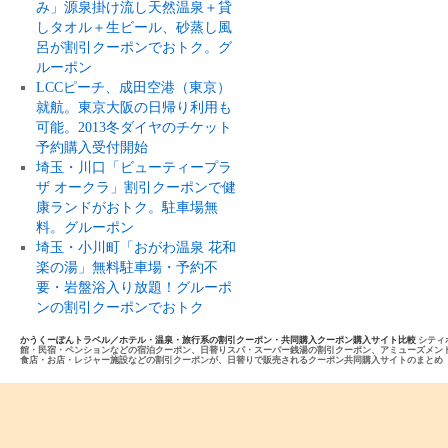
み」源泉掛け流し天然温泉＋貸
しタオル＋生ビール、砂蒸し風
呂が割引クーポンでおトク。グ
ルーポン
LCCピーチ、成田空港（東京）
就航。東京大阪の日帰り利用も
可能。2013冬ダイヤのチケット
予約購入受付開始
埼玉・川口「ビューティープラ
ザ オークラ」割引クーポンで健
康ランドがおトク。駐車場無
料。グルーポン
埼玉・小川町「おがわ温泉 花和
楽の湯」無料駐車場・予約不
要・岩盤浴入り放題！グルーポ
ンの割引クーポンでおトク
かうくーぽんトラベル／ホテル・温泉・旅行系の割引クーポン・共同購入クーポン購入サイト比較
シティ
館・民宿・ペンションなどの宿泊クーポン、日替りスパ・スーパー銭湯の割引クーポン、アミューズメン
食店・お店・レジャー施設などの割引クーポンが、日替りで販売されるクーポン共同購入サイトのまとめ