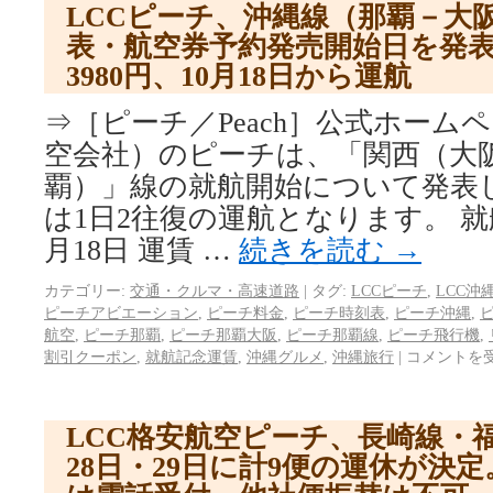
LCCピーチ、沖縄線（那覇－大
表・航空券予約発売開始日を発
3980円、10月18日から運航
⇒［ピーチ／Peach］公式ホームペ
空会社）のピーチは、「関西（大
覇）」線の就航開始について発表
は1日2往復の運航となります。 就航
月18日 運賃 …
続きを読む
→
カテゴリー:
交通・クルマ・高速道路
|
タグ:
LCCピーチ
,
LCC沖
ピーチアビエーション
,
ピーチ料金
,
ピーチ時刻表
,
ピーチ沖縄
,
航空
,
ピーチ那覇
,
ピーチ那覇大阪
,
ピーチ那覇線
,
ピーチ飛行機
,
割引クーポン
,
就航記念運賃
,
沖縄グルメ
,
沖縄旅行
|
コメントを
LCC格安航空ピーチ、長崎線・
28日・29日に計9便の運休が決